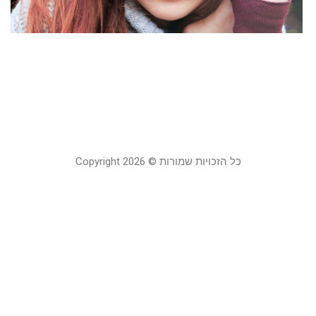
ת
ל
י
ו
1 ביולי 2019
קר
כל הזכויות שמורות © Copyright 2026