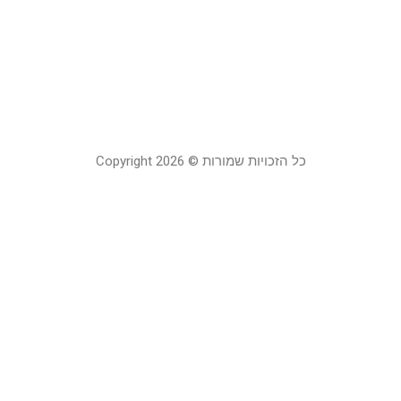
ח
מ
28 בפברוא
קר
כל הזכויות שמורות © Copyright 2026