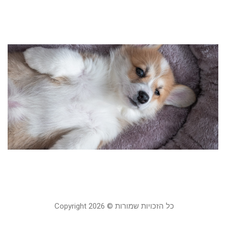
24
קר
ל
ג
מ
כ
ל
ה
9
23
קר
כל הזכויות שמורות © Copyright 2026