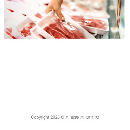
מ
ה
ע
כ
ו
ל
ה
ל
מ
21
קר
כל הזכויות שמורות © Copyright 2026