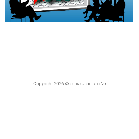
ל
ו
ח
ק
7
בא
18
קר
כל הזכויות שמורות © Copyright 2026