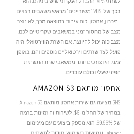
לשרתי VPS. ההבדל העקרוני שיש ביניהם, הוא
בכך של-VDS "משוריינים" מראש משאבים רצויים
– זיכרון, אחסון, כוח עיבוד. כתוצאה מכך, לא נוצר
מצב של מחסור זמני במשאבים שקריטיים לכם.
מצב כזה יכול להיווצר, אם השרת הווירטואלי היה
פועל לצד שרתים וירטואליים נוספים והם, באופן
זמני, היו צורכים יותר ממשאבי שרת התשתית
הפיזי שעליו כולם עובדים.
אחסון מותאם AMAZON S3
GNS מציעה גם שירות אחסון מותאם Amazon S3,
במחיר של החל מ-$9. לשירות זה זמינות ברמה
של 99.99%, הוא מספק ביצועים עם מינימום
Latency וגמישות בשימוש, תודות לתשתית