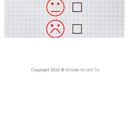
כ
כ
ק
ח
19
קר
כל הזכויות שמורות © Copyright 2026