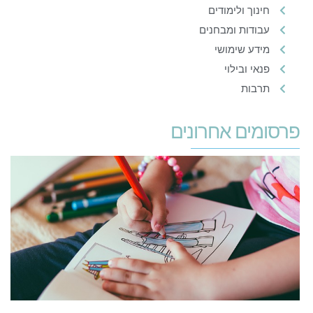
חינוך ולימודים
עבודות ומבחנים
מידע שימושי
פנאי ובילוי
תרבות
פרסומים אחרונים
ע
י
ל
13
בנ
18
קר