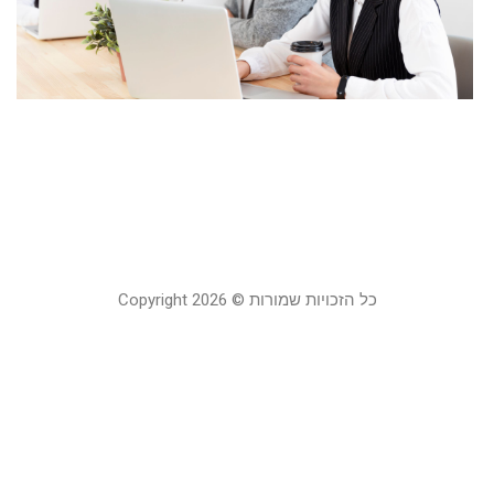
ת
מג
מ
ד
ב
19 במאי 3
קר
כל הזכויות שמורות © Copyright 2026