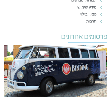
עבודות ומבחנים
מידע שימושי
פנאי ובילוי
תרבות
פרסומים אחרונים
ה
ר
מ
ק
ל
א
19
קר