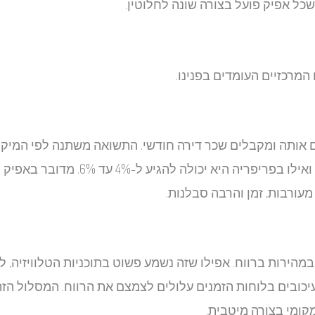
שכל אפיק פועל בצורה שונה לחלוטין.
המרכזיים העומדים בפנינו.
רים אותה ומקבלים שכר דירה חודשי. התשואה משתנה לפי המיקו
במרכז הארץ היא נמוכה יחסית ונושקת ל-2% עד 3.5% ברוטו, ואילו בפריפריה היא יכולה להגיע ל-4% עד 6%. מדובר באפיק
עורבות, זמן והרבה סבלנות.
מהירות ברווח. אפילו שזה נשמע פשוט בתוכניות הטלוויזיה, ל
עיכובים בלוחות הזמנים עלולים לצמצם את הרווח. המסלול הזה
ומי בצורה מיטבית.