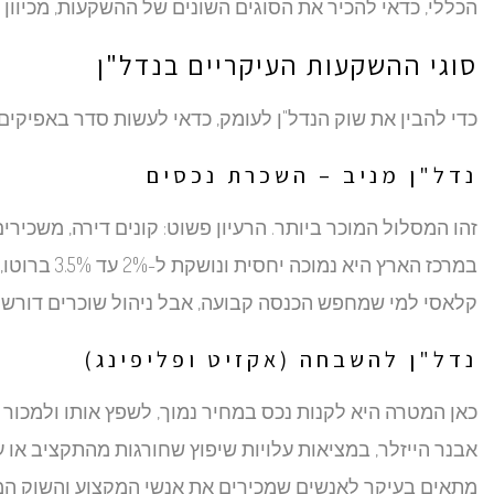
הכללי, כדאי להכיר את הסוגים השונים של ההשקעות, מכיוון 
סוגי ההשקעות העיקריים בנדל"ן
כדי להבין את שוק הנדל"ן לעומק, כדאי לעשות סדר באפיקים 
נדל"ן מניב – השכרת נכסים
זהו המסלול המוכר ביותר. הרעיון פשוט: קונים דירה, משכי
קלאסי למי שמחפש הכנסה קבועה, אבל ניהול שוכרים דורש מ
נדל"ן להשבחה (אקזיט ופליפינג)
כאן המטרה היא לקנות נכס במחיר נמוך, לשפץ אותו ולמכור ב
אבנר הייזלר, במציאות עלויות שיפוץ שחורגות מהתקציב או 
מתאים בעיקר לאנשים שמכירים את אנשי המקצוע והשוק המק