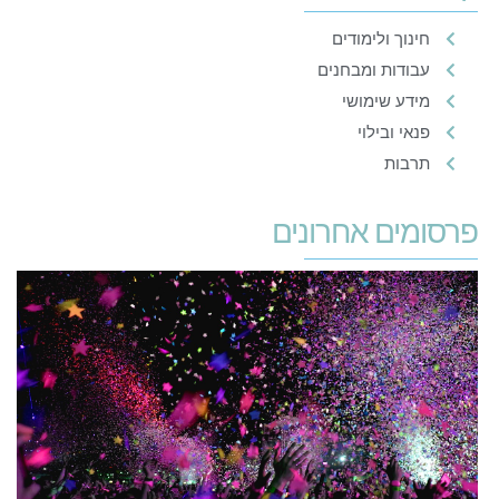
חינוך ולימודים
עבודות ומבחנים
מידע שימושי
פנאי ובילוי
תרבות
פרסומים אחרונים
א
ל
מ
י
8
ב
19