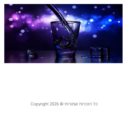
ב
ב
ה
מ
ש
ל
20
קר
כל הזכויות שמורות © Copyright 2026