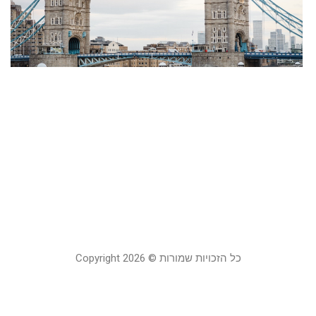
מ
ע
ה
ה
ש
ח
ל
23
קר
כל הזכויות שמורות © Copyright 2026