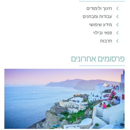
חינוך ולימודים
עבודות ומבחנים
מידע שימושי
פנאי ובילוי
תרבות
פרסומים אחרונים
י
מ
ל
9
18
קר