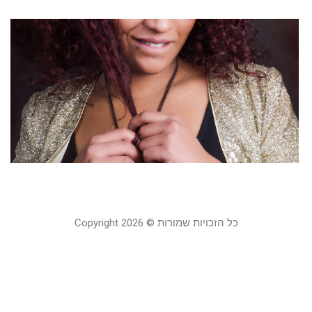
מ
ל
ל
כ
מ
11 במרץ 2020
קר
כל הזכויות שמורות © Copyright 2026