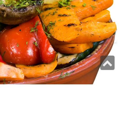
גלילה
לראש
העמוד