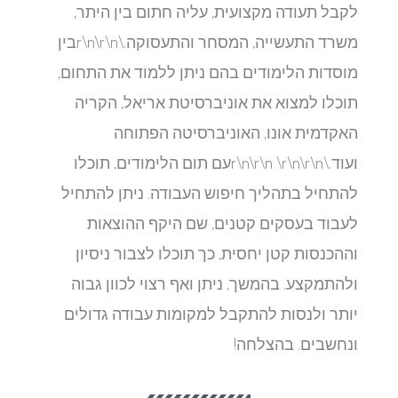
לקבל תעודה מקצועית, עליה חתום בין היתר,
משרד התעשייה, המסחר והתעסוקה.\r\n\r\nבין
מוסדות הלימודים בהם ניתן ללמוד את התחום,
תוכלו למצוא את אוניברסיטת אריאל, הקריה
האקדמית אונו, האוניברסיטה הפתוחה
ועוד.\r\n\r\n \r\n\r\nעם תום הלימודים, תוכלו
להתחיל בתהליך חיפוש העבודה. ניתן להתחיל
לעבוד בעסקים קטנים, שם היקף ההוצאות
וההכנסות קטן יחסית, כך תוכלו לצבור ניסיון
ולהתמקצע. בהמשך, ניתן ואף רצוי לכוון גבוה
יותר ולנסות להתקבל למקומות עבודה גדולים
ונחשבים. בהצלחה!